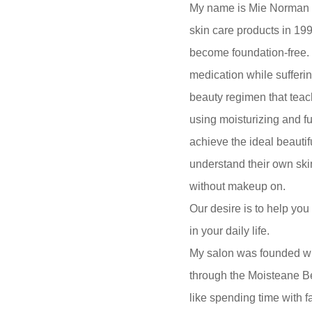
My name is Mie Norman a
skin care products in 19
become foundation-free. 
medication while sufferin
beauty regimen that teac
using moisturizing and fu
achieve the ideal beauti
understand their own skin
without makeup on.
Our desire is to help you 
in your daily life.
My salon was founded with
through the Moisteane Be
like spending time with f