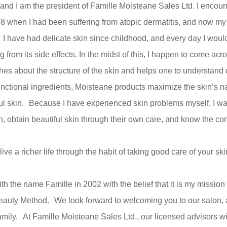
nd I am the president of Famille Moisteane Sales Ltd. I encou
98 when I had been suffering from atopic dermatitis, and now my
I have had delicate skin since childhood, and every day I woul
g from its side effects. In the midst of this, I happen to come ac
hes about the structure of the skin and helps one to understand
nctional ingredients, Moisteane products maximize the skin’s nat
ful skin. Because I have experienced skin problems myself, I w
, obtain beautiful skin through their own care, and know the co
live a richer life through the habit of taking good care of your sk
 the name Famille in 2002 with the belief that it is my mission 
auty Method. We look forward to welcoming you to our salon, a
amily. At Famille Moisteane Sales Ltd., our licensed advisors wil