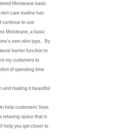
ntered Moisteane basic
 skin care routine has
d continue to use
ross Moisteane, a basic
 one’s own skin type. By
ural barrier function to
ant my customers to
mfort of spending time
in and making it beautiful
to help customers’ lives
 relaxing space that is
l help you get closer to